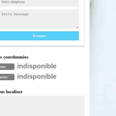
s coordonnées
indisponible
reau
indisponible
antier
us localiser