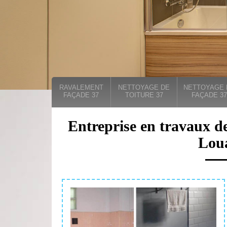
RAVALEMENT
NETTOYAGE DE
NETTOYAGE 
FAÇADE 37
TOITURE 37
FAÇADE 37
Entreprise en travaux de
Lou