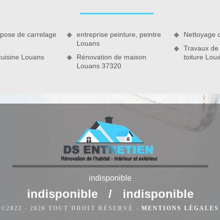
r d’outils et de méthodes. Vous pouvez également confier les
 pose de carrelage
entreprise peinture, peintre
Nettoyage 
Louans
Travaux de
cuisine Louans
Rénovation de maison
toiture Lou
Louans 37320
indisponible
més ? Avez-vous besoin de réaliser un remplacement des plus
indisponible
/
indisponible
angement de carrelage Louans, notre équipe s’occupe de
©2022 - 2026 TOUT DROIT RÉSERVÉ -
MENTIONS LÉGALES
s. Cela nous permet de vous offrir des travaux de qualité avec