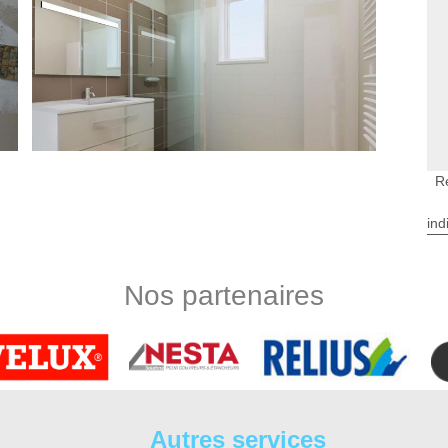
R
ind
de bain ? Si vous souhaitez en rénover le carrelage, réaliser
de votre demande. Ainsi, la rénovation de salle de bain Louans
Nos partenaires
 prenant en compte des différentes contraintes physiques : -
t pour cela que notre équipe met en place des services de
l atout pour votre salle de bain.
 ? Changer les meubles permet de donner un coup de jeune à
n, que ce soit pour la pose d'évier, la pose de douche, la pose
Autres services
en œuvre afin de fournir la meilleure tenue au cours du temps.