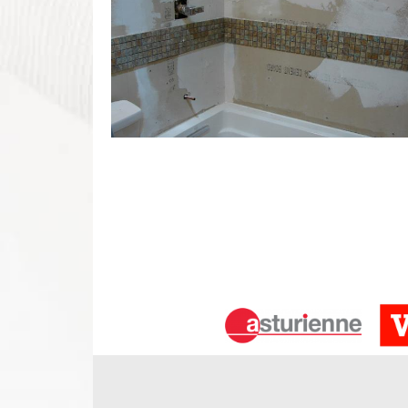
Travaux de salle de bains Louans
Avez-vous un projet de carrelage pour votre salle 
une rénovation totale, notre équipe est au service 
implique de repenser l'aménagement de la pièce en
pose de douche, - changement de carrelage C’es
qualité qui permet de renouveler et d’offrir un nouve
Pose de meuble de salle bain Louans
Avez-vous envie de rénover votre salle de bains
l’esthétique et à sa tenue. Pour chaque installatio
de baignoire, il existe quelques astuces à mettre 