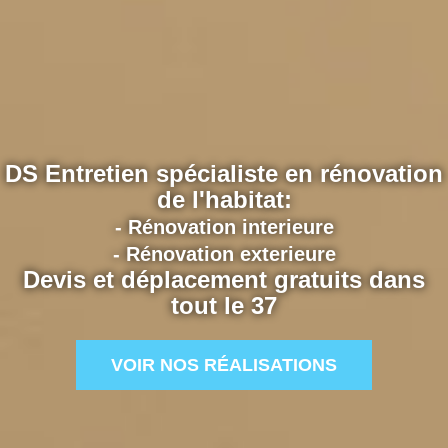
DS Entretien spécialiste en rénovation
de l'habitat:
- Rénovation interieure
- Rénovation exterieure
Devis et déplacement gratuits dans
tout le 37
VOIR NOS RÉALISATIONS