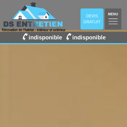
MENU
DEVIS
GRATUIT
indisponible
indisponible