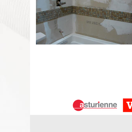
Rénovation de salle de bain Saint Mic
Avez-vous un projet pour renouveler l’esthétique et
professionnel en changement de salle de bain afi
rénovation et de toute intervention en travaux de 
des travaux et des interventions de qualité. E
interventions selon votre demande. Nous travaillon
demande.
Entreprise travaux de salle de bain à
DS Entretien 37 réalise tous vos projets de salle d
Loire. Voulez-vous avoir une salle de bain de qual