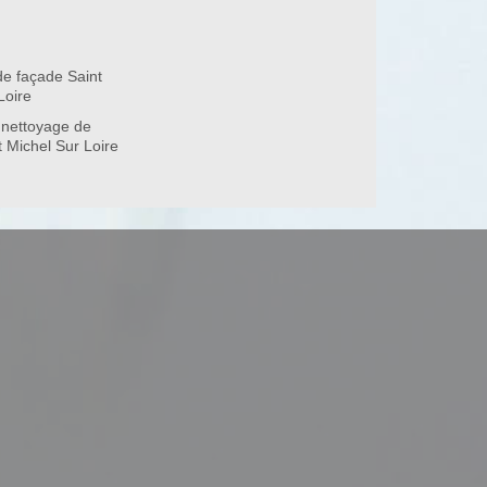
e façade Saint
37130
Loire
 nettoyage de
t Michel Sur Loire