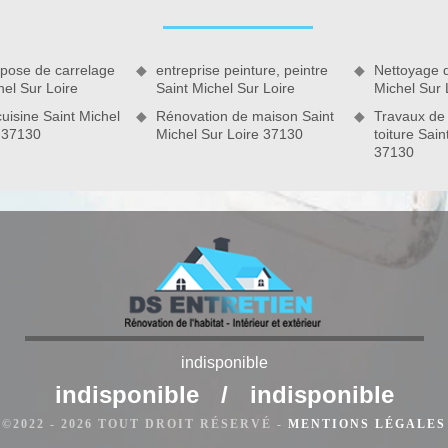
sionnels en travaux de salle de bain, vous pouvez avoir des
 composée d’artisan pose de salle de bain qui réalise toute
 pose de carrelage
entreprise peinture, peintre
Nettoyage d
hel Sur Loire
Saint Michel Sur Loire
Michel Sur 
uisine Saint Michel
Rénovation de maison Saint
Travaux de
e 37130
Michel Sur Loire 37130
toiture Sain
indisponible
Sur Loire
indisponible
/
indisponible
rons ? DS Entretien 37 et son équipe sont au service pour
©2022 - 2026 TOUT DROIT RÉSERVÉ -
MENTIONS LÉGALES
e salle de bain à Saint Michel Sur Loire et ses environs.