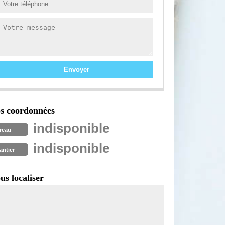
s coordonnées
indisponible
reau
indisponible
antier
us localiser