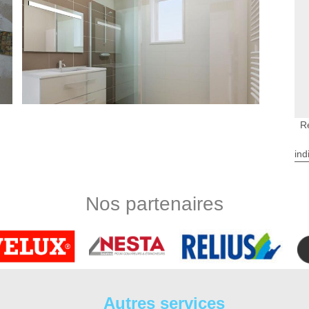
R
ind
hel Sur Loire
 la rénovation de votre salle de bain ? Offrez-vous l’aide d’un
n de vous offrir un travail de qualité. Au service de toute
Nos partenaires
salle de bain Saint Michel Sur Loire, DS Entretien 37 assure
ntreprise pose de salle de bain, notre équipe réalise des
s ainsi sur tout 37130 avec un déplacement rapide pour toute
 Saint Michel Sur Loire
e bain et toute rénovation de salle de bain à Saint Michel Sur
Autres services
ité avec des meubles et des sanitaires qui correspondent à vos