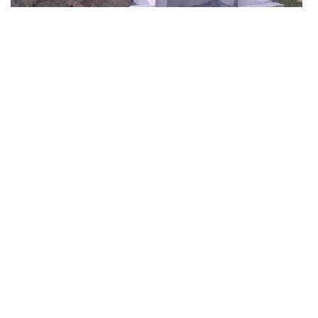
Appeler un expert pour la construction d’un muret à
Chanceaux Sur Choisille
Sachez qu’avoir un muret bien construit garantit une forte
protection à l’intérieur de votre habitat. Donc, si vous avez un
problème de fuite ou infiltration de l’eau impacte à votre mur,
faites appel DS Entretien 37 pour réaliser une construction
parfaite de votre mur. D’ailleurs, DS Entretien 37 dispose non
seulement des matériels très adaptés à ce travail mais ayant
également de savoir faire et technique spécifique pour exercer
un travail rapide avec un résultat bien énorme selon les attentes
de client. Alors, n’hésitez pas à faire appel vite DS Entretien 37
qui se siège dans Chanceaux Sur Choisille 37390 pour la