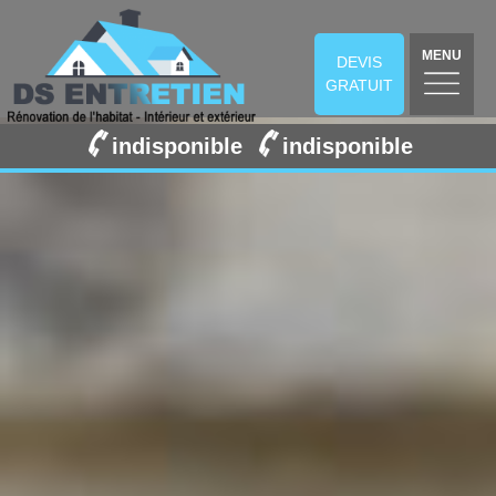
MENU
DEVIS
GRATUIT
indisponible
indisponible