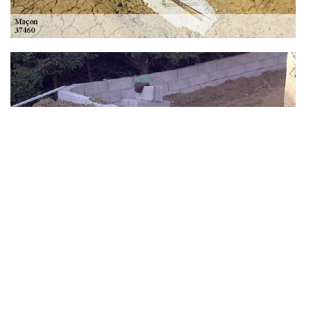
DS Entretien 37, une entreprise terrasse béton dans
le 37460