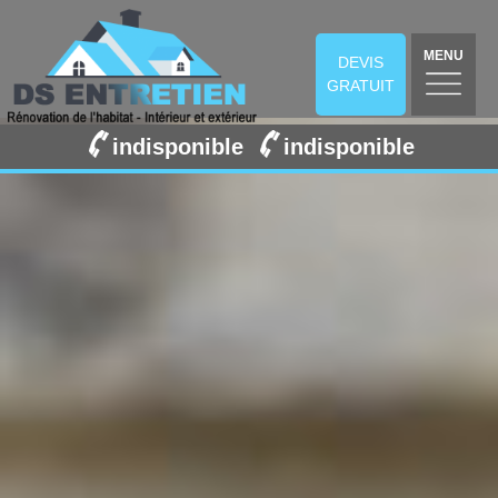
MENU
DEVIS
GRATUIT
indisponible
indisponible