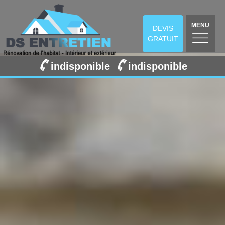
MENU
DEVIS
GRATUIT
indisponible
indisponible