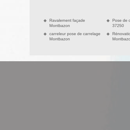
chacune des techniques à mettre en œuvre lorsqu’il
soit la nature de votre projet.
Ravalement façade
Pose de 
Montbazon
37250
carreleur pose de carrelage
Rénovatio
Montbazon
Montbaz
DS Entretien 37, pour vos travaux de 
Pour vos travaux de terrasse à Montbazon, n’hési
maçonnerie fiable qui accompagnera efficacement
rénovation, nous sommes à même de réaliser cor
l’ampleur des interventions. Nous nous munirons