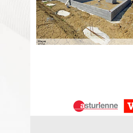
Notre savoir-faire en réalisation de c
Pour votre information, il est indispensable d
revêtement de sol. Ceci afin que le revêtement de s
l’accueillir soit parfaitement plane. Comme nou
expérience, nous maîtrisons parfaitement toutes le
la chape liquide ainsi que la chape traditionnelle. N
DS Entretien 37, entreprise de maçon
Vous êtes à la recherche d’un professionnel en
Montbazon 37250 ou dans les environs, entrez en
de maçonnerie qui est forte de plusieurs années d
vous octroyant une écoute attentive et un acc