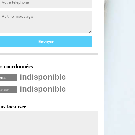
s coordonnées
indisponible
reau
indisponible
antier
us localiser