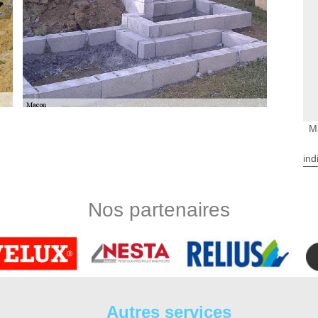
M
hape
e procéder à une réalisation de chape avant toute pose de
ind
ol à poser tienne en place sans souci et que la surface qui va
s sommes une entreprise de maçonnerie de renom et forte en
s techniques de réalisation de chape, à savoir la chape sèche,
Nos partenaires
’hésitez pas à nous confier votre projet en toute quiétude.
nerie sise à Montbazon
 maçonnerie à proximité de chez vous ? Si vous habitez à
 contact avec DS Entretien 37. Nous sommes une entreprise
’existence. Notre établissement se mettra à votre service en
ompagnement sur mesure de votre projet. Nous maîtrisons
Autres services