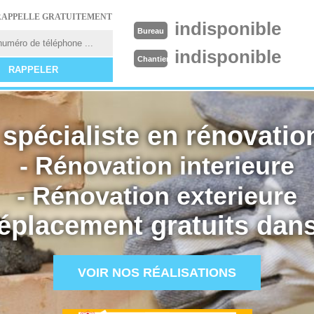
RAPPELLE GRATUITEMENT
indisponible
Bureau
indisponible
Chantier
spécialiste en rénovation
- Rénovation interieure
- Rénovation exterieure
éplacement gratuits dans
VOIR NOS RÉALISATIONS