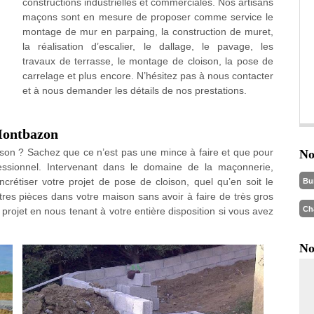
constructions industrielles et commerciales. Nos artisans
maçons sont en mesure de proposer comme service le
montage de mur en parpaing, la construction de muret,
la réalisation d’escalier, le dallage, le pavage, les
travaux de terrasse, le montage de cloison, la pose de
carrelage et plus encore. N’hésitez pas à nous contacter
et à nous demander les détails de nos prestations.
 Montbazon
ison ? Sachez que ce n’est pas une mince à faire et que pour
No
fessionnel. Intervenant dans le domaine de la maçonnerie,
crétiser votre projet de pose de cloison, quel qu’en soit le
Bu
tres pièces dans votre maison sans avoir à faire de très gros
Ch
ojet en nous tenant à votre entière disposition si vous avez
No