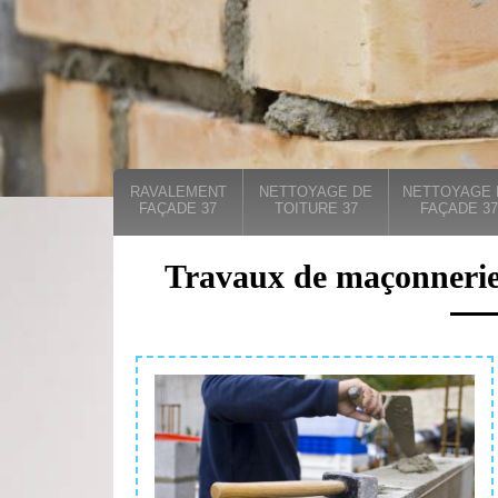
RAVALEMENT
NETTOYAGE DE
NETTOYAGE 
FAÇADE 37
TOITURE 37
FAÇADE 37
Travaux de maçonneri