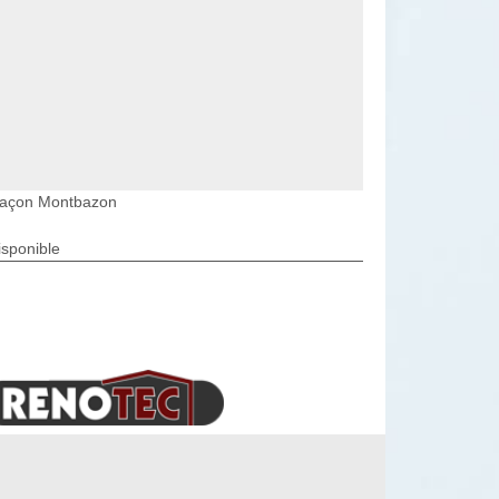
açon Montbazon
isponible