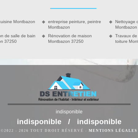
 s’agit de faire des travaux de maçonnerie et ce, quelle que
cuisine Montbazon
entreprise peinture, peintre
Nettoyage 
Montbazon
Montbazon
n de salle de bain
Rénovation de maison
Travaux de
on 37250
Montbazon 37250
toiture Mo
terrasse
indisponible
tez pas à faire appel à DS Entretien 37, une entreprise de
indisponible
/
indisponible
 votre projet. Que le chantier soit en construction ou en
rectement tous travaux de terrasse et ce, quelle que soit
©2022 - 2026 TOUT DROIT RÉSERVÉ -
MENTIONS LÉGALES
 du matériel adéquat et nous veillerons à adopter la bonne