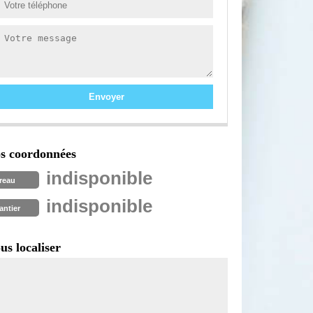
s coordonnées
indisponible
reau
indisponible
antier
us localiser