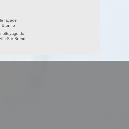
de façade
37110
r Brenne
 nettoyage de
ville Sur Brenne