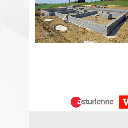
Nous pouvons assurer la construction
La construction d’un muret fait partie intégrante d
Lorsque nous ferons le montage de votre muret, 
celui-ci soit bien solide et conçu convenablement 
faire et aux qualifications de nos artisans maçons, j
esthétique. Laissez-nous prendre en main votre pro
dépasser toutes vos attentes.
Des interventions de qualité pour un 
Quel que soit votre projet en maçonnerie, nous no