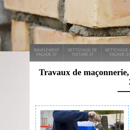
RAVALEMENT
NETTOYAGE DE
NETTOYAGE 
FAÇADE 37
TOITURE 37
FAÇADE 37
Travaux de maçonnerie,