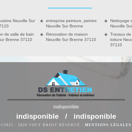
vaux de maçonnerie sont souvent nécessaires pour la bonne
 en rénovation. Au cas où vous avez besoin de faire des
rieures, faites appel à DS Entretien 37 sans attendre. Notre
uisine Neuville Sur
entreprise peinture, peintre
Nettoyage 
t également à votre disposition un service de dépannage qui
7110
Neuville Sur Brenne
Neuville Su
.
n de salle de bain
Rénovation de maison
Travaux de
 Sur Brenne 37110
Neuville Sur Brenne 37110
toiture Neu
indisponible
indisponible
/
indisponible
le et sérieux
©2022 - 2026 TOUT DROIT RÉSERVÉ -
MENTIONS LÉGALES