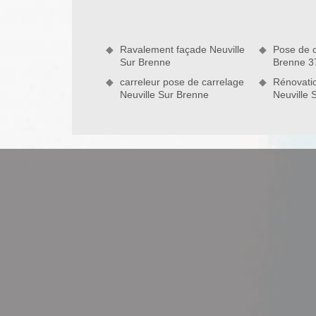
miser sur l’esthétique de nos ouvrages. Les tra
tenue de votre maison, que ce soit en neuf ou
réparations de vos maçonneries intérieures ou exté
Ravalement façade Neuville
Pose de c
entreprise de maçonnerie à Neuville Sur Brenne me
Sur Brenne
Brenne 3
peut intervenir rapidement, à la mesure du possible
carreleur pose de carrelage
Rénovatio
Neuville Sur Brenne
Neuville
DS Entretien 37 un artisan maçon fiab