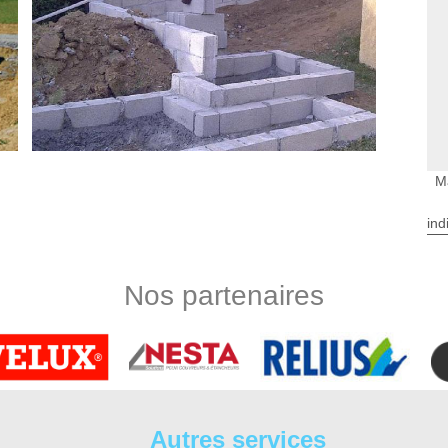
M
ind
 d’un muret
es activités de l’entreprise DS Entretien 37 en tant que maçon.
Nos partenaires
nous allons nous assurer au préalable que la fondation de
afin que le muret tienne bien en place. Grâce à notre savoir-
ouissez d’un muret qui soit à la fois solide, durable, stable et
jet de construction de muret, le résultat pourrait largement
résultat exceptionnel
Autres services
us évertuons à réaliser des interventions de qualité afin de