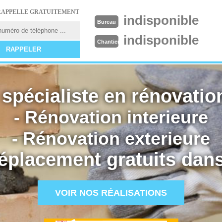
RAPPELLE GRATUITEMENT
indisponible
Bureau
indisponible
Chantier
spécialiste en rénovation
- Rénovation interieure
- Rénovation exterieure
éplacement gratuits dans
VOIR NOS RÉALISATIONS