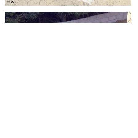
Pose de carrelage à Sonzay
En tant qu’entreprise de maçonnerie, DS Entretien 37 compte
parmi ses prestations la pose de carrelage, que ce soit pour vos
murs ou pour vos sols. Avant toute pose, nous allons préparer