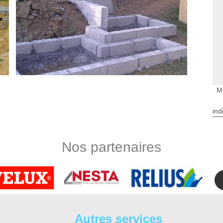
M
ind
disposition
n votre projet lié à la maçonnerie dans le 37210. Tous nos
nt acquis des années d’expérience avant de s’engager sur un
Nos partenaires
alifications et les aptitudes nécessaires pour mener à bien vos
onstruction, d’un aménagement, d’une rénovation ou d’une
 savoir-faire incontestable, nos maçons passionnés s’engagent
.
terrasse
n’hésitez pas à faire appel à DS Entretien 37, une entreprise
Autres services
nt votre projet. Que le chantier soit en construction ou en