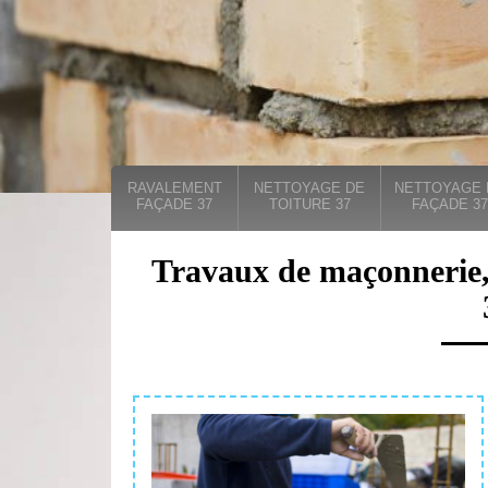
RAVALEMENT
NETTOYAGE DE
NETTOYAGE 
FAÇADE 37
TOITURE 37
FAÇADE 37
Travaux de maçonnerie