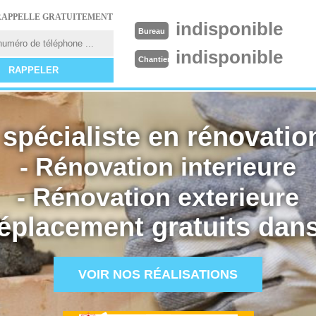
RAPPELLE GRATUITEMENT
indisponible
Bureau
indisponible
Chantier
spécialiste en rénovation
- Rénovation interieure
- Rénovation exterieure
éplacement gratuits dans
VOIR NOS RÉALISATIONS