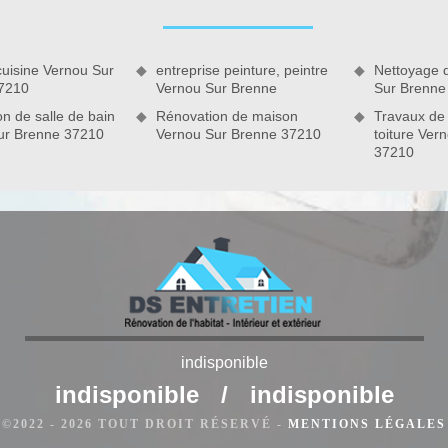
rectement tous travaux de terrasse et ce, quelle que soit
 du matériel adéquat et nous veillerons à adopter la bonne
pté à vos besoins. Artisan maçon qualifié du 37210, notre
uisine Vernou Sur
entreprise peinture, peintre
Nettoyage 
rmément aux règles de l’art.
7210
Vernou Sur Brenne
Sur Brenne
n de salle de bain
Rénovation de maison
Travaux de
ur Brenne 37210
Vernou Sur Brenne 37210
toiture Ver
indisponible
indisponible
/
indisponible
avaux de maçonnerie à Vernou Sur Brenne
©2022 - 2026 TOUT DROIT RÉSERVÉ -
MENTIONS LÉGALES
yez besoin d'en effectuer. Ne vous précipitez pas de faire