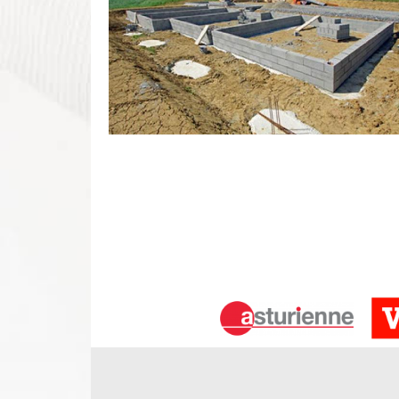
Des artisans maçons qualifiés à votre 
C’est notre équipe de maçons qui prendre en mai
maçons ont suivi des formations spécialisées et o
chantier important tel que le vôtre. Ils ont les qu
travaux de maçonnerie, qu’il s’agisse d’une c
réhabilitation de maison, entre autres. Dotés d’un
à fournir des prestations de qualité coûte que coûte
DS Entretien 37, pour vos travaux de 
Pour vos travaux de terrasse à Vernou Sur Brenne, 
de maçonnerie fiable qui accompagnera efficaceme