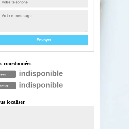
s coordonnées
indisponible
reau
indisponible
antier
us localiser