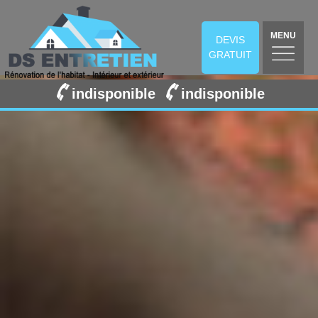
MENU
DEVIS
GRATUIT
indisponible
indisponible