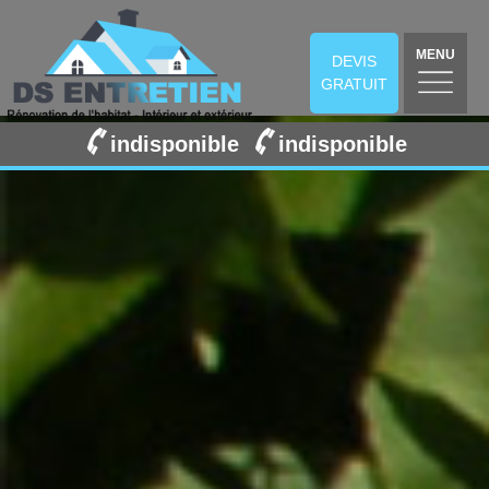
MENU
DEVIS
GRATUIT
indisponible
indisponible