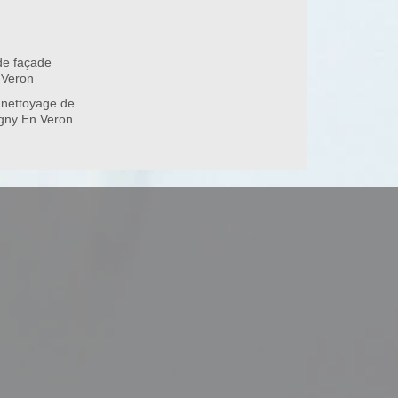
de façade
37420
 Veron
 nettoyage de
igny En Veron