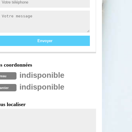
s coordonnées
indisponible
reau
indisponible
antier
us localiser