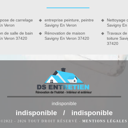
e de plaques de plâtre et la personnalisation de la décoration
 pose de carrelage
entreprise peinture, peintre
Nettoyage 
En Veron
Savigny En Veron
Savigny En
n de salle de bain
Rénovation de maison
Travaux de
En Veron 37420
Savigny En Veron 37420
toiture Sav
vigny En Veron
indisponible
e puisqu’elle permet d’évacuer parfaitement les vapeurs et les
indisponible
/
indisponible
éparations. Équipement très utile et parfait pour toute cuisine,
©2022 - 2026 TOUT DROIT RÉSERVÉ -
MENTIONS LÉGALES
. Il existe ainsi une méthode efficace pour assurer son bon