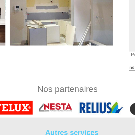
P
 Veron
ind
. Elle est constituée de meubles hauts, de meubles bas, de
ravail et parfois d’un îlot central. Pour assurer une meilleure
ion de vos futurs meubles et à leur agencement. Cela permet
Nos partenaires
installer, vous pouvez toutefois confier les installations à un
adresse toute pose de cuisine à Savigny En Veron.
tien 37
ur votre maison ? Notre équipe DS Entretien 37 sera à votre
ur une touche personnelle à votre cuisine. Pour une solution
 cuisine, nous sommes à disposition. Artisan pose de cuisine à
Autres services
er les différentes installations dont vous avez besoin pour