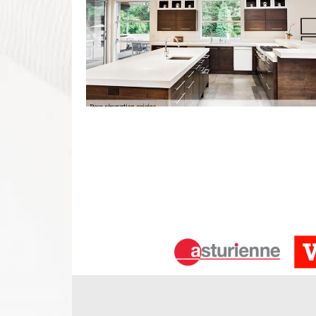
Artisan pose de cuisine à Savigny En
Une cuisine en kit est simple à mettre en place
meubles d’angles, d’étagères, souvent d’un plan de t
pose, il est important de réfléchir à la disposit
d’optimiser l’espace. Souvent pratique et facile à 
professionnel. Ainsi, DS Entretien 37 réalise avec 
Entreprise pose de cuisine – DS Entre
Voulez-vous réaliser un changement de cuisine po
écoute. Nous vous apportons ainsi des conseils po
unique, esthétique, fiable et de qualité pour votre
Savigny En Veron expérimenté, nous pouvons réalis