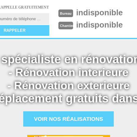
RAPPELLE GRATUITEMENT
indisponible
Bureau
indisponible
Chantier
spécialiste en rénovation
- Rénovation interieure
- Rénovation exterieure
éplacement gratuits dans
VOIR NOS RÉALISATIONS