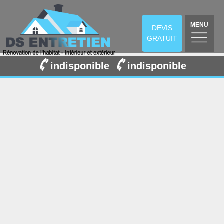
MENU
DEVIS
GRATUIT
indisponible
indisponible