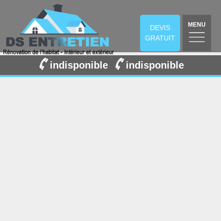
MENU
DEVIS
GRATUIT
indisponible
indisponible