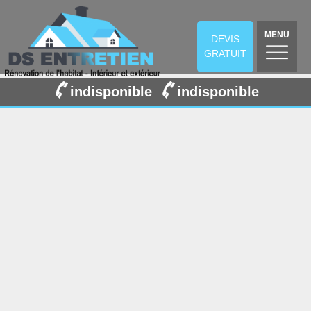
MENU
DEVIS
GRATUIT
indisponible
indisponible