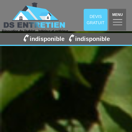
MENU
DEVIS
GRATUIT
indisponible
indisponible