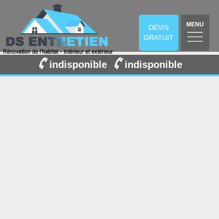
MENU
DEVIS
GRATUIT
indisponible
indisponible