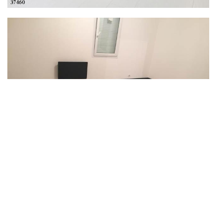
Le revêtement de mur avec DS Entretien 37 pour un
confort
Les revêtements muraux allient des atouts techniques en
rénovation et des styles esthétiques. Pour tout état des murs, le