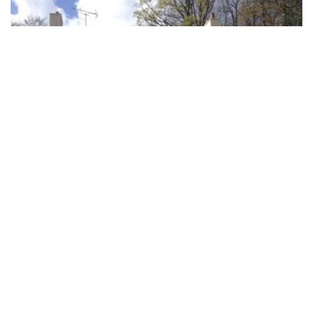
Trouver un ravaleur à Villeloin Coulange
Avez-vous besoin de réaliser des travaux de ravalement de
façade par un professionnel ? Équipe de ravaleur à Villeloin
Coulange, DS Entretien 37 propose de réaliser toute intervention
en entretien et travaux de façade sur tout 37460. Nous prenons
ainsi soin de réaliser des travaux tels que le ravalement de
façade, le nettoyage de façade, peinture façade… Afin d’assurer