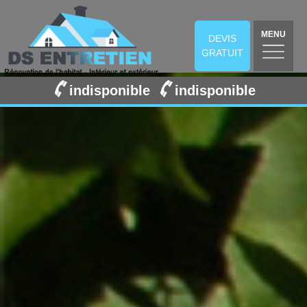
MENU
DEVIS
GRATUIT
indisponible
indisponible