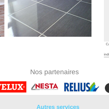
C
ind
ouchard
e pose de carrelage L Ile Bouchard et ses environs. Située à L
énéficie de la certification RGE et Qualibat. Notre compétence
Nos partenaires
accéder à différents avantages pour financer vos travaux de
e votre projet en pose de carrelage pour votre maison, nous
 à L Ile Bouchard, nous disposons nos professionnels au
uchard – DS Entretien 37
 carrelage L Ile Bouchard et les différents revêtements de sol.
Autres services
 ? Avez-vous opté pour le confort d'une douche à l’italienne ?