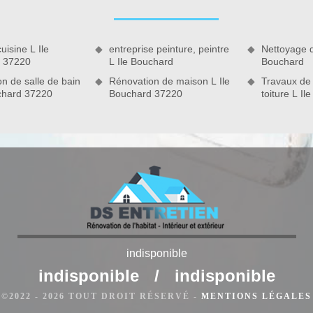
agements pour votre salle de bain ? Notre équipe propose
i en œuvre tous les travaux de carreleur L Ile Bouchard en
ont vous avez besoin.
uisine L Ile
entreprise peinture, peintre
Nettoyage d
 37220
L Ile Bouchard
Bouchard
n de salle de bain
Rénovation de maison L Ile
Travaux de
uchard 37220
Bouchard 37220
toiture L I
indisponible
indisponible
/
indisponible
e de réaliser toute intervention en pose de carrelage grands
©2022 - 2026 TOUT DROIT RÉSERVÉ -
MENTIONS LÉGALES
uite d’intervention. Pour cela, il est important de mettre en