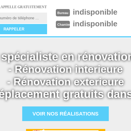
RAPPELLE GRATUITEMENT
indisponible
Bureau
indisponible
Chantier
spécialiste en rénovation
- Rénovation interieure
- Rénovation exterieure
éplacement gratuits dans
VOIR NOS RÉALISATIONS