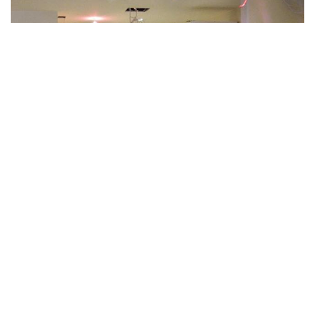
Artisan pose de cuisine L Ile Bouchard
Pour toute demande d’installation de cuisine et meuble de
cuisine sur L Ile Bouchard, l’entreprise pose de cuisine à L Ile
Bouchard réalise toute intervention avec professionnalisme et
adresse. Avec de nombreuses années d'expérience dans le
domaine des différents travaux, notre équipe effectue du travail