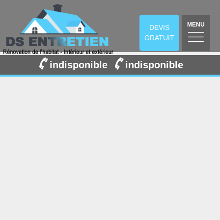
MENU
DEVIS
GRATUIT
indisponible
indisponible