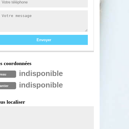
s coordonnées
indisponible
reau
indisponible
antier
us localiser