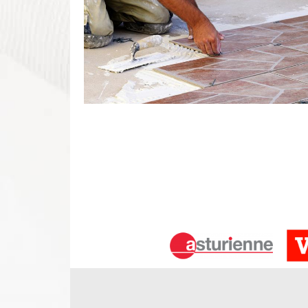
Pose de carrelage Monthodon
Avez-vous besoin de réaliser la pose de carrelage 
demandez votre devis de pose de carrelage et de
notre artisan professionnel vous le transmettra d
d’informations, n’hésitez pas à contacter votre ca
interrogations. Vous pouvez également vous fier au
Pose de carrelage Monthodon – une in
Lorsqu’il s’agit de faire une pose de carrelage que
important de bien veiller à ce que la surface soi
demande un savoir-faire afin que les céramiques 