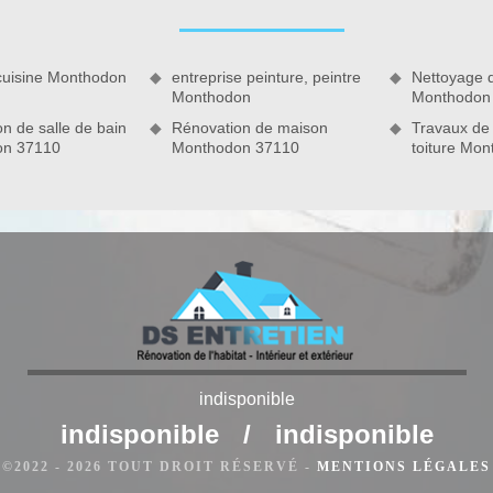
u temps. Au service de toute pose de carrelage Monthodon et
ande.
cuisine Monthodon
entreprise peinture, peintre
Nettoyage 
Monthodon
Monthodon
n de salle de bain
Rénovation de maison
Travaux de
on 37110
Monthodon 37110
toiture Mo
carreaux Monthodon
indisponible
onthodon de votre maison ? N’hésitez pas à contacter notre
indisponible
/
indisponible
rents travaux à réaliser. Professionnels en pose de carrelage,
©2022 - 2026 TOUT DROIT RÉSERVÉ -
MENTIONS LÉGALES
 pose nécessaire. Que ce soit des travaux à petits ou grands