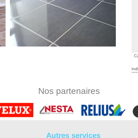
C
ind
de vos pièces de maison ? Afin d’estimer le tarif des travaux,
 parquet à Monthodon à carreleur DS Entretien 37. Réactif,
Nos partenaires
ans les meilleurs délais. Pour toutes questions et demandes
rreleur. Nous nous ferons un plaisir de répondre à toutes vos
x différents témoignages de nos précédents clients.
tervention assurée avec DS Entretien 37
 ce soit pour la cuisine, la salle de bain, la terrasse, il est
t prête à être travailler. Toute pose de carrelage Monthodon
Autres services
posées durent dans le temps. En effet, une bonne pose évite