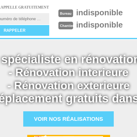
RAPPELLE GRATUITEMENT
indisponible
Bureau
indisponible
Chantier
spécialiste en rénovation
- Rénovation interieure
- Rénovation exterieure
éplacement gratuits dans
VOIR NOS RÉALISATIONS