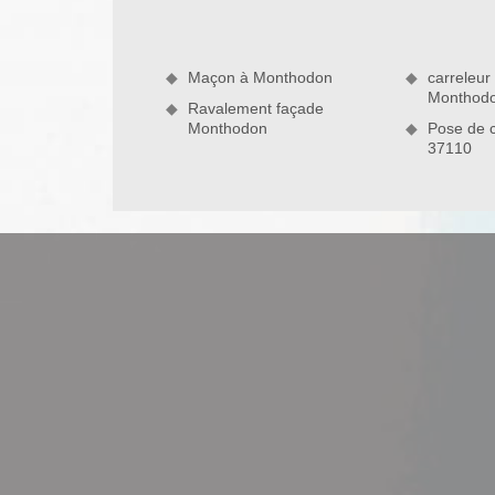
pouvez aussi penser à retoucher vos murs, votre 
nous ne vous décevrons jamais pour toute ampleur 
Maçon à Monthodon
carreleur
Monthod
Ravalement façade
Monthodon
Pose de 
37110
Service de DS Entretien 37, l’artisan 
Qui que vous soyez, particuliers ou professio
logement pour le changer et le rénover comme il s
à une maison dont vous êtes propriétaire ? En faisa