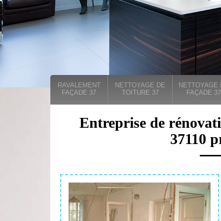
RAVALEMENT
NETTOYAGE DE
NETTOYAGE 
FAÇADE 37
TOITURE 37
FAÇADE 37
Entreprise de rénova
37110 pr