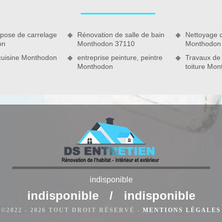
plafond et vos revêtements de sols. Faites-nous confiance,
de projet.
 pose de carrelage
Rénovation de salle de bain
Nettoyage 
on
Monthodon 37110
Monthodon
cuisine Monthodon
entreprise peinture, peintre
Travaux de
Monthodon
toiture Mo
rénovation d’intérieurs dans toute la région
indisponible
nnels, nous pouvons nous charger sans problème de votre
indisponible
/
indisponible
e doit. Vous aimerez donner une nouvelle touche personnelle
©2022 - 2026 TOUT DROIT RÉSERVÉ -
MENTIONS LÉGALES
nt appel à notre entreprise, vous faites le choix d’un associé