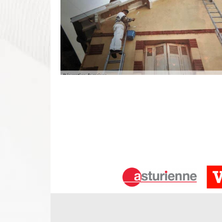
Une décoration d'intérieur parfaite d
Vous envisagez de relooker votre maison depuis so
nous vous créerons une décoration créative et embe
votre salon, votre cuisine ou votre salle de bains,
travaux à faire. Nous ne manquons pas d’inspirati
Où que vous soyez à Monthodon, nous veillons à vou
Notre entreprise rénovation d'in
perfectionné
Pour toute pièce à rénover chez vous, nous pouvo
développer pour un meilleur rendu de notre int
l’intérieur de votre maison peut aussi s’agir de l’él