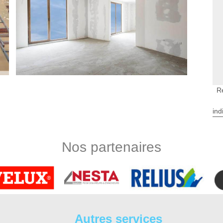
R
e DS Entretien 37
ind
n intérieur ? Quels que soient votre projet et votre budget,
llissant de votre habitation. Qu’il s’agisse de vos chambres,
 nous avons des experts qui sauront que faire pour réussir les
Nos partenaires
ons pour décorer convenablement l’intérieur de votre maison.
s assurer le meilleur des services.
térieur à Monthodon pour un projet très
ns très bien vous venir en aide. Nos idées ne cessent de se
ervention chez nos clients. Ce domaine de rénovation pour
Autres services
ectricité, l’installation sanitaire ou le chauffage. Sinon, vous