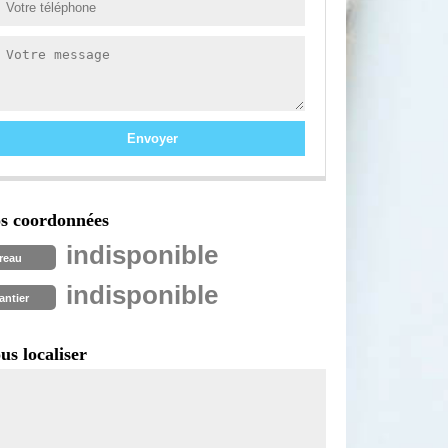
s coordonnées
indisponible
reau
indisponible
antier
us localiser