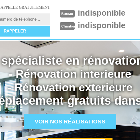
RAPPELLE GRATUITEMENT
indisponible
Bureau
indisponible
Chantier
spécialiste en rénovation
- Rénovation interieure
- Rénovation exterieure
éplacement gratuits dans
VOIR NOS RÉALISATIONS