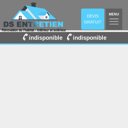
MENU
DEVIS
GRATUIT
indisponible
indisponible