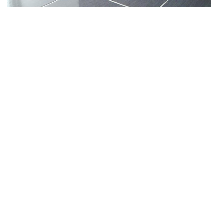
Pose de carrelage grands ou petits carreaux
Montlouis Sur Loire
Avez-vous un projet pour la pose de carrelage Montlouis Sur
Loire de votre maison ? N’hésitez pas à contacter notre équipe
de carreleur DS Entretien 37 pour les différents travaux à
réaliser. Professionnels en pose de carrelage, nous réalisons
avec minutie et savoir-faire toute pose nécessaire. Que ce soit
des travaux à petits ou grands carreaux, notre équipe saura
réaliser les travaux demandés. Nous mettons ainsi en place des
travaux efficaces pour le revêtement de sol grâce au savoir-faire
de notre équipe.