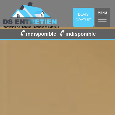
MENU
DEVIS
GRATUIT
indisponible
indisponible