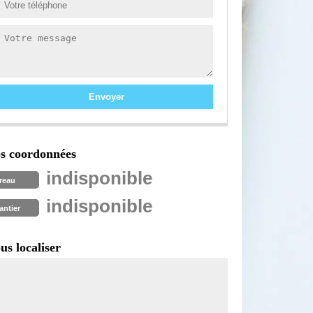
s coordonnées
indisponible
reau
indisponible
antier
us localiser