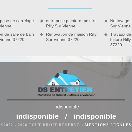
ur une touche personnelle à votre cuisine. Pour une solution
 cuisine, nous sommes à disposition. Artisan pose de cuisine à
er les différentes installations dont vous avez besoin pour
 pose de carrelage
entreprise peinture, peintre
Nettoyage d
e de plaques de plâtre et la personnalisation de la décoration
 Vienne
Rilly Sur Vienne
Sur Vienne
n de salle de bain
Rénovation de maison Rilly
Travaux de
 Vienne 37220
Sur Vienne 37220
toiture Rill
indisponible
indisponible
/
indisponible
enne – DS Entretien 37
©2022 - 2026 TOUT DROIT RÉSERVÉ -
MENTIONS LÉGALES