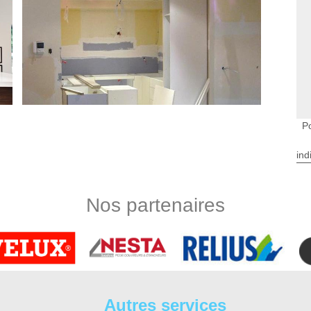
P
ind
nne
se adéquate pour les différents meubles de cuisine. Pour cela,
Nos partenaires
enne réalise toute installation de meuble de cuisine avec la
 notre équipe réaliser toute intervention pour professionnel
 vous confier à un aguerri dans le domaine afin d’obtenir le
 vous pouvez nous faire parvenir votre demande pour toute pose
tien 37
Autres services
ur votre maison ? Notre équipe DS Entretien 37 sera à votre