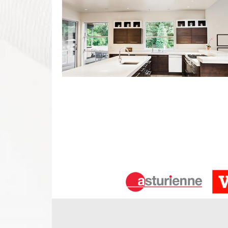
Artisan pose de cuisine Rilly Sur Vie
De nos jours, il est important de disposer d’une po
l’équipe d’artisan pose de cuisine à Rilly Sur Vi
technique adéquate pour chaque besoin. Pour cela,
ou particulier sir le département. N’hésitez pas à
meilleur résultat. Cuisiniste sur Rilly Sur Vienne,
d’évier, pose de hotte…
Entreprise pose de cuisine – DS Entre
Voulez-vous réaliser un changement de cuisine po