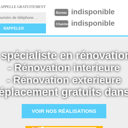
RAPPELLE GRATUITEMENT
indisponible
Bureau
indisponible
Chantier
spécialiste en rénovation
- Rénovation interieure
- Rénovation exterieure
éplacement gratuits dans
VOIR NOS RÉALISATIONS