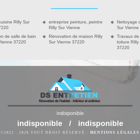
n en travaux de façade sur Rilly Sur Vienne et ses environs.
uisine Rilly Sur
entreprise peinture, peintre
Nettoyage d
7220
Rilly Sur Vienne
Sur Vienne
n de salle de bain
Rénovation de maison Rilly
Travaux de
 Vienne 37220
Sur Vienne 37220
toiture Rill
 Vienne
indisponible
e nettoyage est un atout qui permet de préserver la tenue de la
es outils et des produits efficaces, DS Entretien 37 peut
indisponible
/
indisponible
ttoyage de façade sur Rilly Sur Vienne. Puisqu’il existe divers
©2022 - 2026 TOUT DROIT RÉSERVÉ -
MENTIONS LÉGALES
illeur choix pour les produits hydrofuges ou anti-mousse à