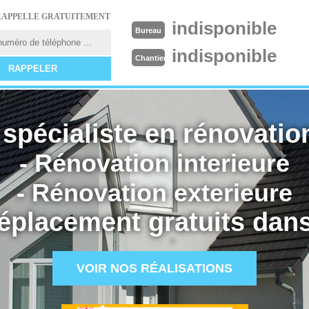
RAPPELLE GRATUITEMENT
indisponible
Bureau
indisponible
Chantier
spécialiste en rénovation
- Rénovation interieure
- Rénovation exterieure
éplacement gratuits dans
VOIR NOS RÉALISATIONS