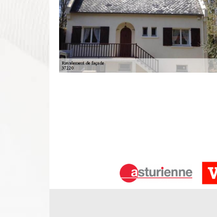
Au service d’un ravalement de façade
Ravaleur sur Rilly Sur Vienne, notre équipe a pou
d’offrir des façades étanches et de qualité qui pe
cela, nous mettons en place divers travaux pour as
Rilly Sur Vienne, peinture mur extérieur à Rilly S
demande de rénovation de façade pour toute deman
unique.
Peinture façade Rilly Sur Vienne
Il n’y a pas de plus attrayant que d’avoir des façade
de raviver la tenue des murs extérieurs, notre équi
une peinture façade. Cette intervention permet à 
peintures adéquates à tous les types de façade : 