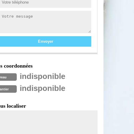
s coordonnées
indisponible
reau
indisponible
antier
us localiser