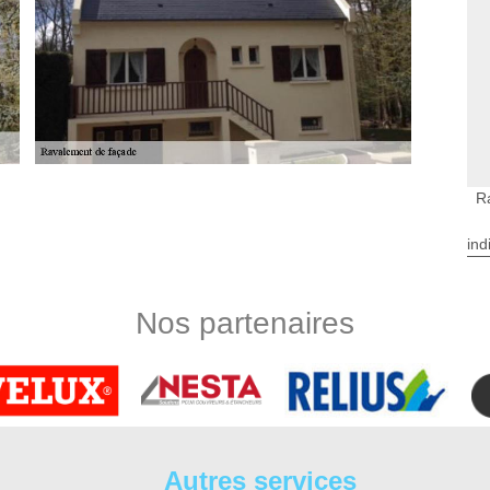
R
r objectif de réaliser des travaux de façade. Notre but est
ind
uvent faire face efficacement aux diverses intempéries. Pour
surer l’étanchéité de chaque façade : nettoyage de façade sur
ur Vienne. Notre équipe prend également soin de réaliser toute
Nos partenaires
de. Pour notre intervention, chaque façade est ainsi un cas
s de qualité qui révèle de l’esthétique et de l’étanchéité. Afin
pe de ravaleur Rilly Sur Vienne peut vous suggérer de réaliser
la fois de protéger les matériaux. Pour cela, il existe des
Autres services
projeté, écrasé, taloché… Chez DS Entretien 37, nous pouvons