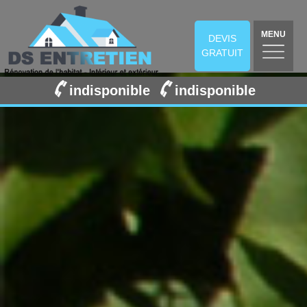
MENU
DEVIS
GRATUIT
indisponible
indisponible