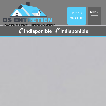
MENU
DEVIS
GRATUIT
indisponible
indisponible