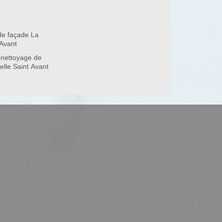
de façade La
37160
 Avant
 nettoyage de
elle Saint Avant