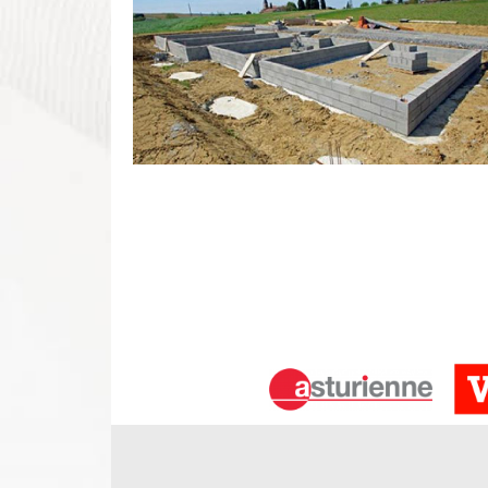
Diverses prestations en maçonnerie à
La maçonnerie est un domaine assez vaste, qui c
Dans cette optique, nous pouvons intervenir tan
industrielles et commerciales. Nos artisans maç
mur en parpaing, la construction de muret, la réalisa
le montage de cloison, la pose de carrelage et pl
les détails de nos prestations.
Devis maçon gratuit et sans engagem
Le devis travaux de maçonnerie peut être obtenu gr