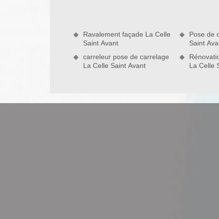
Avant. Ce document vous permettra de prendre 
maçonnerie. Pour pouvoir le tenir en main, vous d
de notre court formulaire qui est disponible ci-co
Ravalement façade La Celle
Pose de c
personnalisé 24 heures après l’envoi de votre requ
Saint Avant
Saint Av
sans que vous ayez à vous engager envers notre é
carreleur pose de carrelage
Rénovatio
La Celle Saint Avant
La Celle 
Notre savoir-faire en réalisation de c