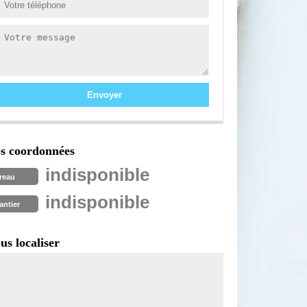
s coordonnées
indisponible
reau
indisponible
antier
us localiser