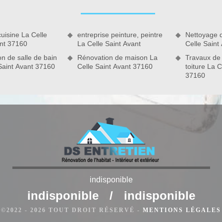
connaissance de notre offre en lien avec votre projet de
evez effectuer votre demande de devis maçon en vous servant
ntre. Vous recevrez votre devis travaux maçonnerie détaillé et
uisine La Celle
entreprise peinture, peintre
Nettoyage 
ête. Sachez qu’en plus d’être gratuit, ce devis est accessible
ant 37160
La Celle Saint Avant
Celle Saint
tablissement.
n de salle de bain
Rénovation de maison La
Travaux de
Saint Avant 37160
Celle Saint Avant 37160
toiture La C
indisponible
indisponible
/
indisponible
hape
©2022 - 2026 TOUT DROIT RÉSERVÉ -
MENTIONS LÉGALES