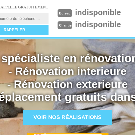
RAPPELLE GRATUITEMENT
indisponible
Bureau
indisponible
Chantier
spécialiste en rénovation
- Rénovation interieure
- Rénovation exterieure
éplacement gratuits dans
VOIR NOS RÉALISATIONS