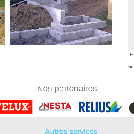
M
ind
 vous proposer
onsiste exclusivement à des interventions sur un bâtiment.
Nos partenaires
t sur les bâtiments résidentiels que sur les constructions
ons sont en mesure de proposer comme service le montage de
tion d’escalier, le dallage, le pavage, les travaux de terrasse,
us encore. N’hésitez pas à nous contacter et à nous demander
ent
Autres services
atuitement avec l’entreprise DS Entretien 37 à La Celle Saint