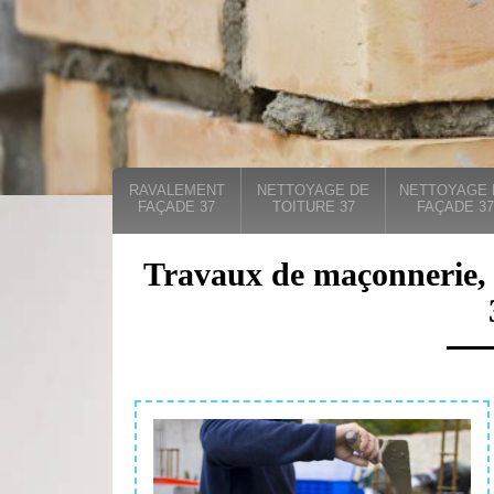
RAVALEMENT
NETTOYAGE DE
NETTOYAGE 
FAÇADE 37
TOITURE 37
FAÇADE 37
Travaux de maçonnerie, 