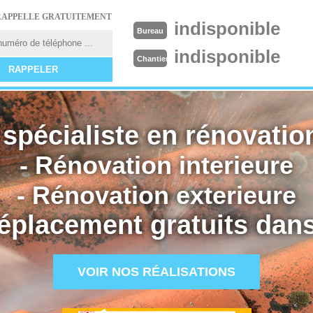
RAPPELLE GRATUITEMENT
indisponible
Bureau
indisponible
Chantier
spécialiste en rénovation
- Rénovation interieure
- Rénovation exterieure
éplacement gratuits dans
VOIR NOS RÉALISATIONS