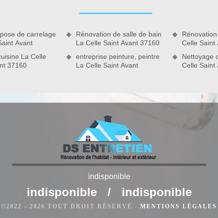
votre toiture ardoise à La Celle Saint Avant
re toiture ardoise à La Celle Saint Avant, ne négligez pas son
 pose de carrelage
Rénovation de salle de bain
Rénovation
notre entreprise de nettoyage toiture à La Celle Saint Avant
Saint Avant
La Celle Saint Avant 37160
Celle Saint
es d’expérience, nous saurons comment procéder pour rétablir
uisine La Celle
entreprise peinture, peintre
Nettoyage 
 la façon la plus professionnelle et la plus minutieuse qui soit.
ant 37160
La Celle Saint Avant
Celle Saint
ur votre plus grande satisfaction et pour la réussite parfaite
 Saint Avant.
indisponible
indisponible
/
indisponible
©2022 - 2026 TOUT DROIT RÉSERVÉ -
MENTIONS LÉGALES