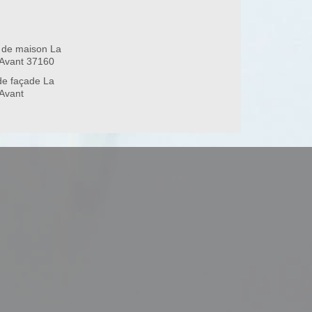
 de maison La
 Avant 37160
de façade La
 Avant