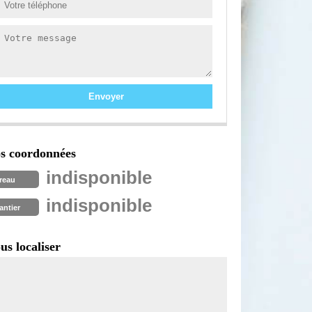
s coordonnées
indisponible
reau
indisponible
antier
us localiser