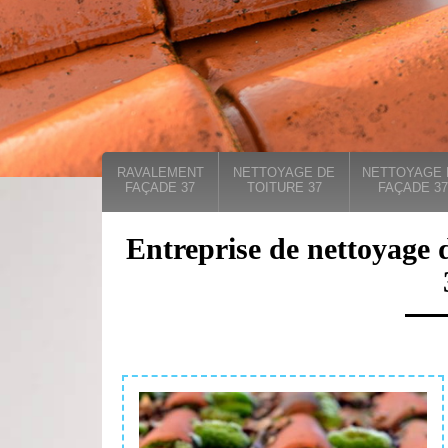
RAVALEMENT
NETTOYAGE DE
NETTOYAGE 
FAÇADE 37
TOITURE 37
FAÇADE 37
Entreprise de nettoyage d