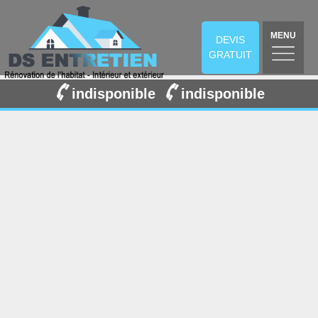
MENU
DEVIS
GRATUIT
indisponible
indisponible