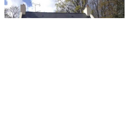
Combien coûte un ravalement de façade Couesmes ?
Le crépi de façade est une intervention qui offre une seconde
jeunesse à la tenue de vos murs extérieurs. En effet, il protège
le bâti des intempéries et du changement de temps et apporte la
touche finale à l’esthétique de la maison. Avec un matériau de
base identique, faire les crépis de façade est le même, mais
avec une finition différente. Évidemment, le prix varie selon les