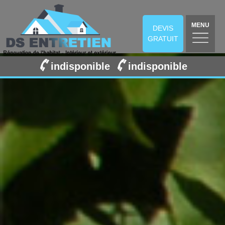
MENU
DEVIS
GRATUIT
indisponible
indisponible