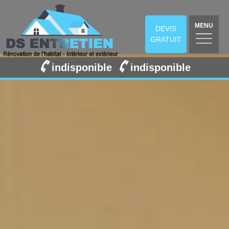
MENU
DEVIS
GRATUIT
indisponible
indisponible